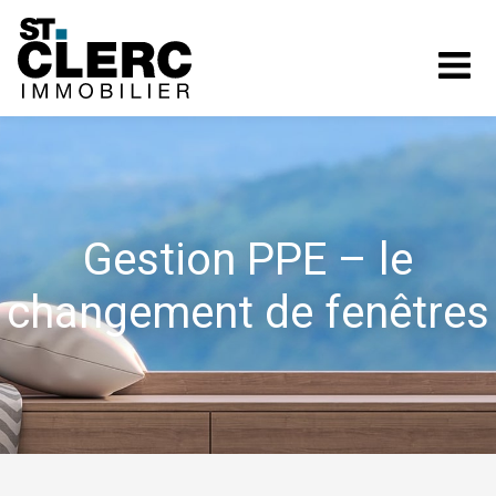
ST.
CLERC
IMMOBILIER
Gestion PPE – le
changement de fenêtres