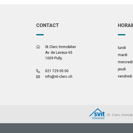
CONTACT
HORAI
St.Clerc Immobilier
lundi
Av. de Lavaux 65
mardi
1009 Pully
mercredi
jeudi
021 729 00 00
vendredi
info@st-clerc.ch
St. Clerc Immobi