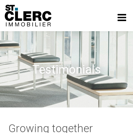
ST.
CLERC
IMMOBILIER
Testimonials
Growing together